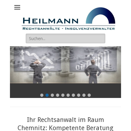
Heilmann
Erfurt, Gera, Chemnitz
Rechtsanwälte
Suche
nach:
•
•
•
•
•
•
•
•
•
•
Veröffentlicht
Veröffentlicht
am:
am:
nach
nach
Heilmann
Heilmann
Ihr Rechtsanwalt im Raum
Chemnitz: Kompetente Beratung