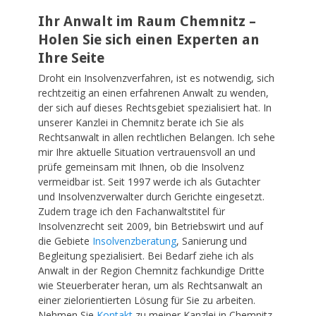
Ihr
Anwalt
im Raum
Chemnitz
–
Holen Sie sich einen Experten an
Ihre Seite
Droht ein Insolvenzverfahren, ist es notwendig, sich
rechtzeitig an einen erfahrenen
Anwalt
zu wenden,
der sich auf dieses Rechtsgebiet spezialisiert hat. In
unserer Kanzlei in
Chemnitz
berate ich Sie als
Rechtsanwalt in allen rechtlichen Belangen. Ich sehe
mir Ihre aktuelle Situation vertrauensvoll an und
prüfe gemeinsam mit Ihnen, ob die Insolvenz
vermeidbar ist. Seit 1997 werde ich als Gutachter
und Insolvenzverwalter durch Gerichte eingesetzt.
Zudem trage ich den Fachanwaltstitel für
Insolvenzrecht seit 2009, bin Betriebswirt und auf
die Gebiete
Insolvenzberatung
, Sanierung und
Begleitung spezialisiert. Bei Bedarf ziehe ich als
Anwalt
in der Region
Chemnitz
fachkundige Dritte
wie Steuerberater heran, um als
Rechtsanwalt
an
einer zielorientierten Lösung für Sie zu arbeiten.
Nehmen Sie
Kontakt
zu meiner Kanzlei in
Chemnitz